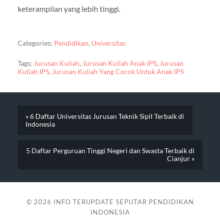
keterampilan yang lebih tinggi.
Categories:
Pendidikan
,
Universitas
Tags:
Jurusan Kuliah
,
Jurusan Kuliah Anak IPS
,
Jurusan
Kuliah IPS
,
Jurusan Kuliah Yang Cocok Untuk Anak IPS
« 6 Daftar Universitas Jurusan Teknik Sipil Terbaik di
Indonesia
5 Daftar Perguruan Tinggi Negeri dan Swasta Terbaik di
Cianjur »
© 2026
INFO TERUPDATE SEPUTAR PENDIDIKAN
INDONESIA